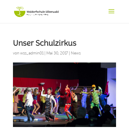
Unser Schulzirkus
von
wss_admin01
|
Mai 30, 2017
|
News