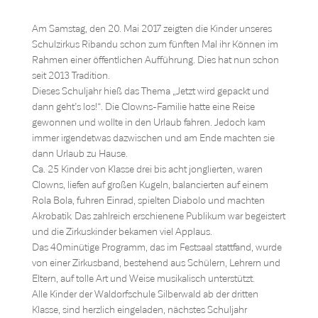
Am Samstag, den 20. Mai 2017 zeigten die Kinder unseres
Schulzirkus Ribandu schon zum fünften Mal ihr Können im
Rahmen einer öffentlichen Aufführung. Dies hat nun schon
seit 2013 Tradition.
Dieses Schuljahr hieß das Thema „Jetzt wird gepackt und
dann geht’s los!“. Die Clowns-Familie hatte eine Reise
gewonnen und wollte in den Urlaub fahren. Jedoch kam
immer irgendetwas dazwischen und am Ende machten sie
dann Urlaub zu Hause.
Ca. 25 Kinder von Klasse drei bis acht jonglierten, waren
Clowns, liefen auf großen Kugeln, balancierten auf einem
Rola Bola, fuhren Einrad, spielten Diabolo und machten
Akrobatik. Das zahlreich erschienene Publikum war begeistert
und die Zirkuskinder bekamen viel Applaus.
Das 40minütige Programm, das im Festsaal stattfand, wurde
von einer Zirkusband, bestehend aus Schülern, Lehrern und
Eltern, auf tolle Art und Weise musikalisch unterstützt.
Alle Kinder der Waldorfschule Silberwald ab der dritten
Klasse, sind herzlich eingeladen, nächstes Schuljahr