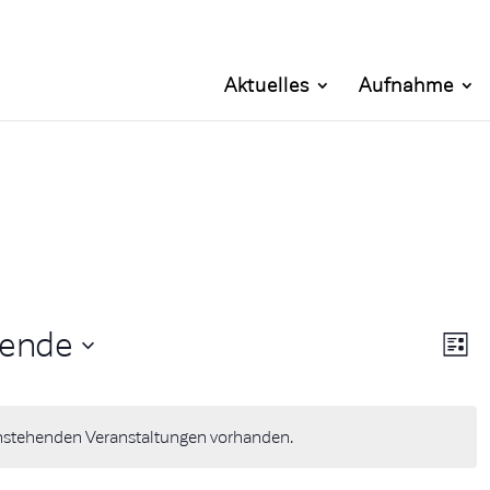
Aktuelles
Aufnahme
Ansi
Ver
hende
Liste
Ans
Navi
Nav
anstehenden Veranstaltungen vorhanden.