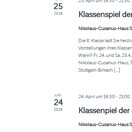
25. April um 19:30
-
21:30
25
Klassenspiel der
2026
Nikolaus-Cusanus-Haus S
Die 8. Klasse lädt Sie herzl
Vorstellungen ihres Klasse
Wann? Fr, 24. und Sa, 25.4
Nikolaus-Cusanus-Haus, Tö
Stuttgart-Birkach […]
APR.
24. April um 19:30
-
21:00
24
Klassenpiel der 
2026
Nikolaus-Cusanus-Haus S