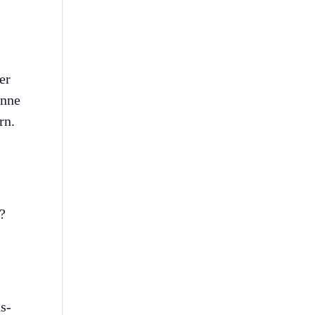
er
anne
rn.
n?
s-