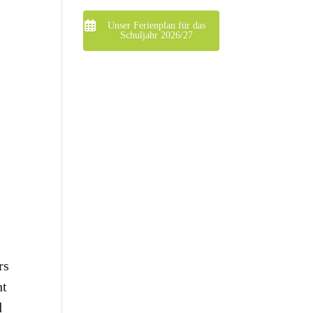
Unser Ferienplan für das
Schuljahr 2026/27
rs
ht
d